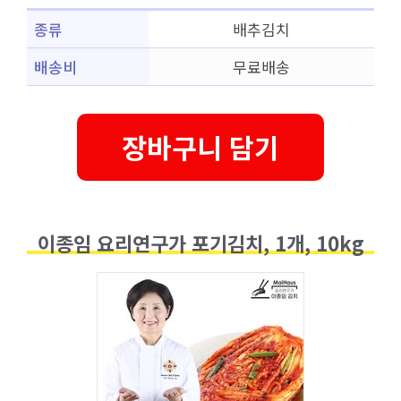
종류
배추김치
배송비
무료배송
장바구니 담기
이종임 요리연구가 포기김치, 1개, 10kg