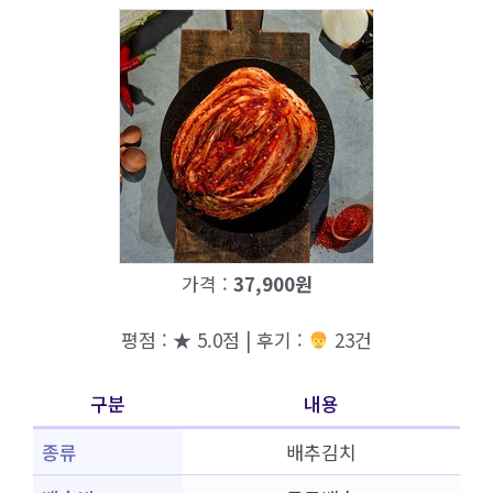
가격 :
37,900원
평점 : ★ 5.0점 | 후기 :
23건
구분
내용
종류
배추김치