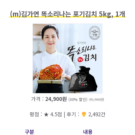
(m)김가연 똑소리나는 포기김치 5kg, 1개
가격 :
24,900원
(30% 할인)
35,900원
평점 : ★ 4.5점 | 후기 :
2,492건
구분
내용