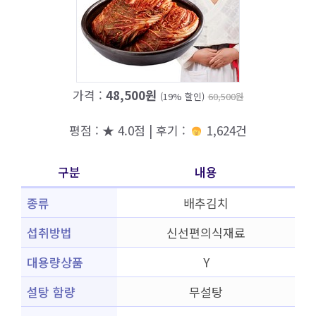
가격 :
48,500원
(19% 할인)
60,500원
평점 : ★ 4.0점 | 후기 :
1,624건
구분
내용
종류
배추김치
섭취방법
신선편의식재료
대용량상품
Y
설탕 함량
무설탕