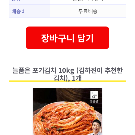
배송비
무료배송
장바구니 담기
늘품은 포기김치 10kg (김하진이 추천한
김치), 1개