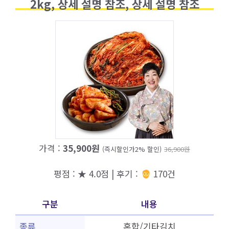
2kg, 상세 설명 참조, 상세 설명 참조
가격 :
35,900원
(즉시할인가2% 할인)
36,900원
평점 : ★ 4.0점 | 후기 :
170건
구분
내용
종류
혼합/기타김치