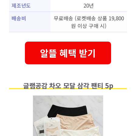
제조년도
20년
배송비
무료배송 (로켓배송 상품 19,800
원 이상 구매 시)
알뜰 혜택 받기
글램공감 차오 모달 삼각 팬티 5p