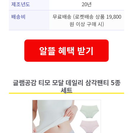
제조년도
20년
배송비
무료배송 (로켓배송 상품 19,800
원 이상 구매 시)
알뜰 혜택 받기
글램공감 티모 모달 데일리 삼각팬티 5종
세트