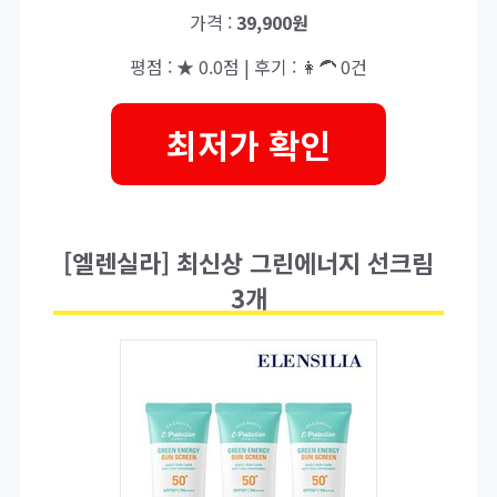
가격 :
39,900원
평점 : ★ 0.0점 | 후기 : 👩‍🦱 0건
최저가 확인
[엘렌실라] 최신상 그린에너지 선크림
3개