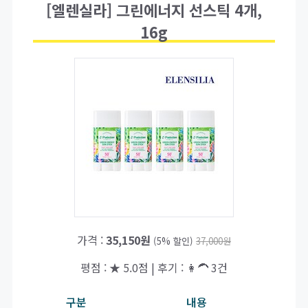
[엘렌실라] 그린에너지 선스틱 4개,
16g
가격 :
35,150원
(5% 할인)
37,000원
평점 : ★ 5.0점 | 후기 : 👩‍🦱 3건
구분
내용