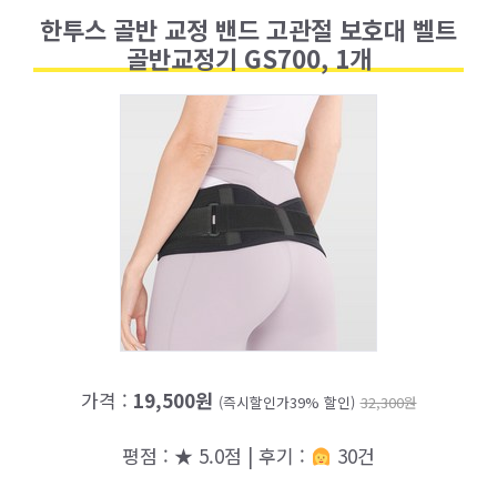
한투스 골반 교정 밴드 고관절 보호대 벨트
골반교정기 GS700, 1개
가격 :
19,500원
(즉시할인가39% 할인)
32,300원
평점 : ★ 5.0점 | 후기 :
30건