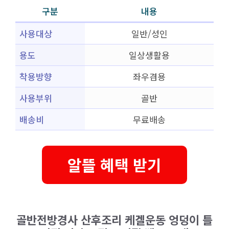
구분
내용
사용대상
일반/성인
용도
일상생활용
착용방향
좌우겸용
사용부위
골반
배송비
무료배송
알뜰 혜택 받기
골반전방경사 산후조리 케겔운동 엉덩이 틀