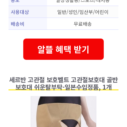
사용대상
일반/성인/임산부/어린이
배송비
무료배송
알뜰 혜택 받기
세르반 고관절 보호벨트 고관절보호대 골반
보호대 쉬운탈부탁-일본수입정품, 1개