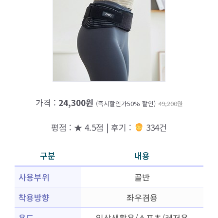
가격 :
24,300원
(즉시할인가50% 할인)
49,200원
평점 : ★ 4.5점 | 후기 :
334건
구분
내용
사용부위
골반
착용방향
좌우겸용
용도
일상생활용/스포츠/레저용