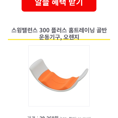
알뜰 혜택 받기
스윙밸런스 300 플러스 홈트레이닝 골반
운동기구, 오렌지
가격 :
29,260원