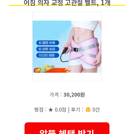
어짐 의자 교정 고관절 벨트, 1개
가격 :
30,200원
평점 : ★ 0.0점 | 후기 :
0건
알뜰 혜택 받기