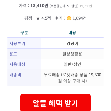
가격 :
18,410원
(쿠폰할인가6% 할인)
19,790원
평점 : ★ 4.5점 | 후기 :
1,094건
구분
내용
사용부위
엉덩이
용도
일상생활용
사용대상
일반/성인
배송비
무료배송 (로켓배송 상품 19,800
원 이상 구매 시)
알뜰 혜택 받기