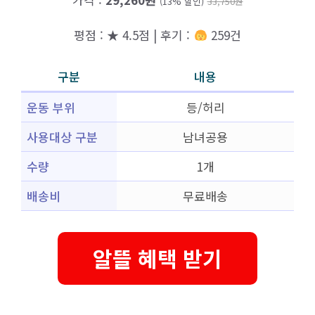
(13% 할인)
33,750원
평점 : ★ 4.5점 | 후기 :
259건
구분
내용
운동 부위
등/허리
사용대상 구분
남녀공용
수량
1개
배송비
무료배송
알뜰 혜택 받기