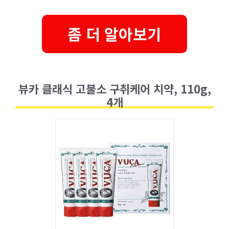
좀 더 알아보기
뷰카 클래식 고불소 구취케어 치약, 110g,
4개