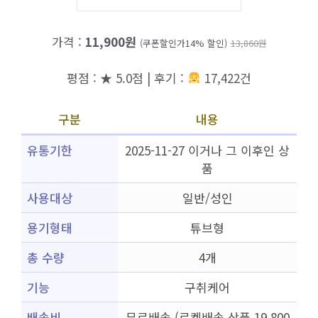
가격 :
11,900원
(쿠폰할인가14% 할인)
13,860원
평점 : ★ 5.0점 | 후기 :
17,422건
구분
내용
유통기한
2025-11-27 이거나 그 이후인 상
품
사용대상
일반/성인
용기형태
튜브형
총 수량
4개
기능
구취케어
배송비
무료배송 (로켓배송 상품 19,800