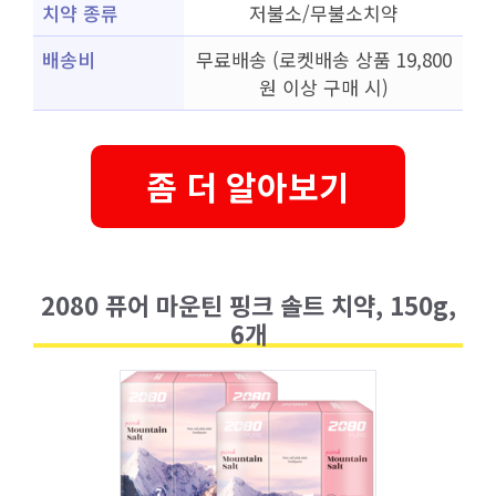
치약 종류
저불소/무불소치약
배송비
무료배송 (로켓배송 상품 19,800
원 이상 구매 시)
좀 더 알아보기
2080 퓨어 마운틴 핑크 솔트 치약, 150g,
6개