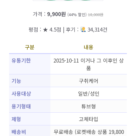
가격 :
9,900원
(44% 할인)
18,000원
평점 : ★ 4.5점 | 후기 :
34,314건
구분
내용
유통기한
2025-10-11 이거나 그 이후인 상
품
기능
구취케어
사용대상
일반/성인
용기형태
튜브형
제형
고체타입
배송비
무료배송 (로켓배송 상품 19,800