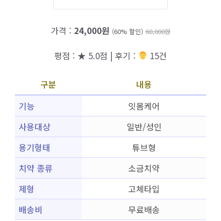
가격 :
24,000원
(60% 할인)
60,000원
평점 : ★ 5.0점 | 후기 :
‍‍ 15건
구분
내용
기능
잇몸케어
사용대상
일반/성인
용기형태
튜브형
치약 종류
소금치약
제형
고체타입
배송비
무료배송