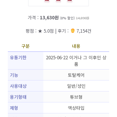
가격 :
13,630원
(8% 할인)
14,890원
평점 : ★ 5.0점 | 후기 :
7,154건
구분
내용
유통기한
2025-06-22 이거나 그 이후인 상
품
기능
토탈케어
사용대상
일반/성인
용기형태
튜브형
제형
액상타입