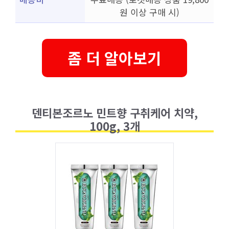
원 이상 구매 시)
좀 더 알아보기
덴티본조르노 민트향 구취케어 치약,
100g, 3개