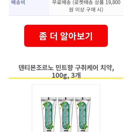
배송비
무료배송 (로켓배송 상품 19,800
원 이상 구매 시)
좀 더 알아보기
덴티본조르노 민트향 구취케어 치약,
100g, 3개