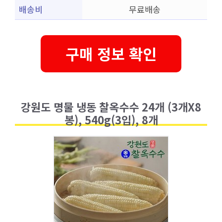
배송비
무료배송
구매 정보 확인
강원도 명물 냉동 찰옥수수 24개 (3개X8
봉), 540g(3입), 8개