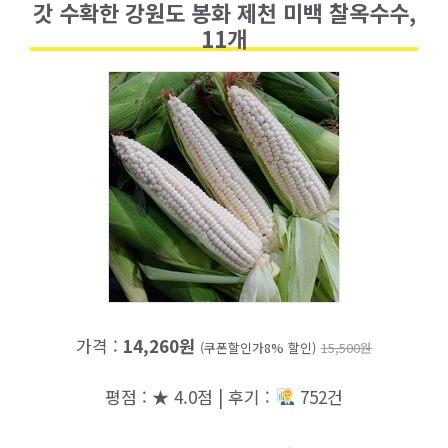
갓 수확한 강원도 봉화 제천 미백 찰옥수수,
11개
가격 :
14,260원
(쿠폰할인가8% 할인)
15,500원
평점 : ★ 4.0점 | 후기 :
752건