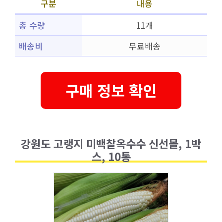
구분
내용
총 수량
11개
배송비
무료배송
구매 정보 확인
강원도 고랭지 미백찰옥수수 신선몰, 1박
스, 10통