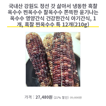
국내산 강원도 정선 갓 삶아서 냉동한 흑찰
옥수수 찐옥수수 찰옥수수 쫀뜩한 윤기나는
옥수수 영양간식 건강한간식 아기간식, 1
개, 흑찰 찐옥수수 특 12개(210g)
가격 :
27,480원
(21% 할인)
35,000원