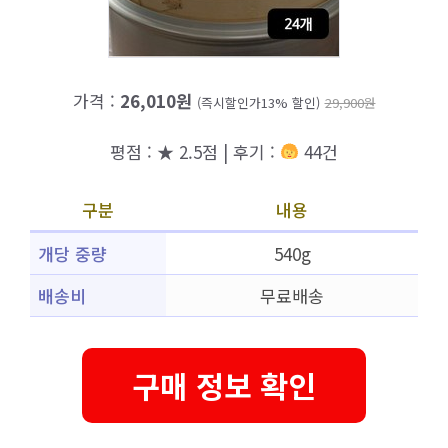
가격 :
26,010원
(즉시할인가13% 할인)
29,900원
평점 : ★ 2.5점 | 후기 :
44건
구분
내용
개당 중량
540g
배송비
무료배송
구매 정보 확인