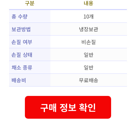
구분
내용
총 수량
10개
보관방법
냉장보관
손질 여부
비손질
손질 상태
일반
채소 종류
일반
배송비
무료배송
구매 정보 확인