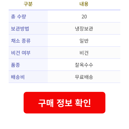
구분
내용
총 수량
20
보관방법
냉장보관
채소 종류
일반
비건 여부
비건
품종
찰옥수수
배송비
무료배송
구매 정보 확인